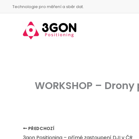
Přeskočit
Technologie pro měření a sběr dat.
na
obsah
WORKSHOP – Drony př
PŘEDCHOZÍ
3gon Positioning – přímé zastoupení DJI v ČR