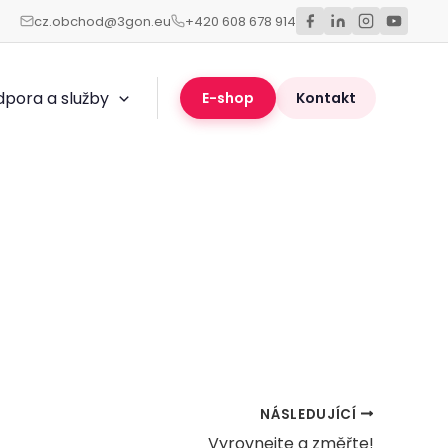
cz.obchod@3gon.eu
+420 608 678 914
dpora a služby
E-shop
Kontakt
NÁSLEDUJÍCÍ
Vyrovnejte a změřte!